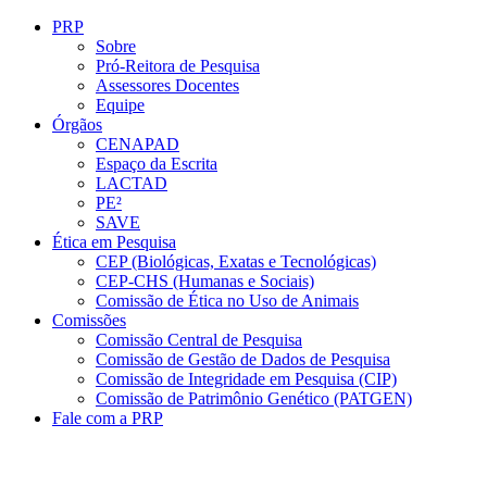
Conteúdo principal
Menu principal
Rodapé
PRP
Sobre
Pró-Reitora de Pesquisa
Assessores Docentes
Equipe
Órgãos
CENAPAD
Espaço da Escrita
LACTAD
PE²
SAVE
Ética em Pesquisa
CEP (Biológicas, Exatas e Tecnológicas)
CEP-CHS (Humanas e Sociais)
Comissão de Ética no Uso de Animais
Comissões
Comissão Central de Pesquisa
Comissão de Gestão de Dados de Pesquisa
Comissão de Integridade em Pesquisa (CIP)
Comissão de Patrimônio Genético (PATGEN)
Fale com a PRP
Aumentar fonte