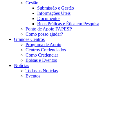
Gestão
Submissão e Gestão
Informações Úteis
Documentos
Boas Práticas e Ética em Pesquisa
Ponto de Apoio FAPESP
Como posso ajudar?
Grandes Centros
Programa de Apoio
Centros Credenciados
Como Credenciar
Bolsas e Eventos
Notícias
Todas as Notícias
Eventos
Menu