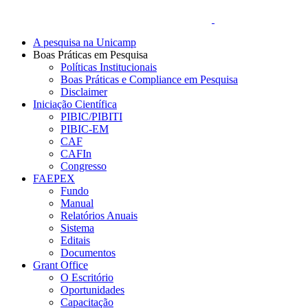
A pesquisa na Unicamp
Boas Práticas em Pesquisa
Políticas Institucionais
Boas Práticas e Compliance em Pesquisa
Disclaimer
Iniciação Científica
PIBIC/PIBITI
PIBIC-EM
CAF
CAFIn
Congresso
FAEPEX
Fundo
Manual
Relatórios Anuais
Sistema
Editais
Documentos
Grant Office
O Escritório
Oportunidades
Capacitação