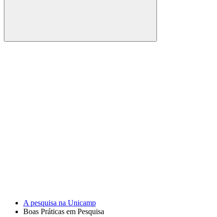
Buscar
Link para o Facebook
Link para o Youtube
A pesquisa na Unicamp
Boas Práticas em Pesquisa