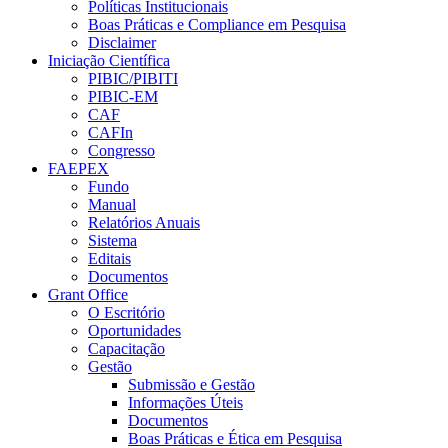
Políticas Institucionais
Boas Práticas e Compliance em Pesquisa
Disclaimer
Iniciação Científica
PIBIC/PIBITI
PIBIC-EM
CAF
CAFIn
Congresso
FAEPEX
Fundo
Manual
Relatórios Anuais
Sistema
Editais
Documentos
Grant Office
O Escritório
Oportunidades
Capacitação
Gestão
Submissão e Gestão
Informações Úteis
Documentos
Boas Práticas e Ética em Pesquisa