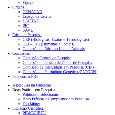
Equipe
Órgãos
CENAPAD
Espaço da Escrita
LACTAD
PE²
SAVE
Ética em Pesquisa
CEP (Biológicas, Exatas e Tecnológicas)
CEP-CHS (Humanas e Sociais)
Comissão de Ética no Uso de Animais
Comissões
Comissão Central de Pesquisa
Comissão de Gestão de Dados de Pesquisa
Comissão de Integridade em Pesquisa (CIP)
Comissão de Patrimônio Genético (PATGEN)
Fale com a PRP
A pesquisa na Unicamp
Boas Práticas em Pesquisa
Políticas Institucionais
Boas Práticas e Compliance em Pesquisa
Disclaimer
Iniciação Científica
PIBIC/PIBITI