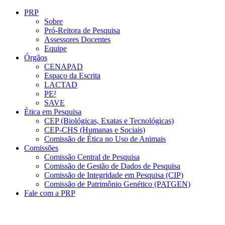
Conteúdo principal
Menu principal
Rodapé
PRP
Sobre
Pró-Reitora de Pesquisa
Assessores Docentes
Equipe
Órgãos
CENAPAD
Espaço da Escrita
LACTAD
PE²
SAVE
Ética em Pesquisa
CEP (Biológicas, Exatas e Tecnológicas)
CEP-CHS (Humanas e Sociais)
Comissão de Ética no Uso de Animais
Comissões
Comissão Central de Pesquisa
Comissão de Gestão de Dados de Pesquisa
Comissão de Integridade em Pesquisa (CIP)
Comissão de Patrimônio Genético (PATGEN)
Fale com a PRP
Aumentar fonte