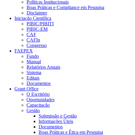
Políticas Institucionais
Boas Práticas e Compliance em Pesquisa
Disclaimer
Iniciação Científica
PIBIC/PIBITI
PIBIC-EM
CAF
CAFIn
Congresso
FAEPEX
Fundo
Manual
Relatórios Anuais
Sistema
Editais
Documentos
Grant Office
O Escritório
Oportunidades
Capacitação
Gestão
Submissão e Gestão
Informações Úteis
Documentos
Boas Práticas e Ética em Pesquisa