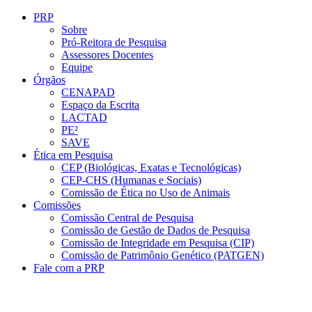
Conteúdo principal
Menu principal
Rodapé
PRP
Sobre
Pró-Reitora de Pesquisa
Assessores Docentes
Equipe
Órgãos
CENAPAD
Espaço da Escrita
LACTAD
PE²
SAVE
Ética em Pesquisa
CEP (Biológicas, Exatas e Tecnológicas)
CEP-CHS (Humanas e Sociais)
Comissão de Ética no Uso de Animais
Comissões
Comissão Central de Pesquisa
Comissão de Gestão de Dados de Pesquisa
Comissão de Integridade em Pesquisa (CIP)
Comissão de Patrimônio Genético (PATGEN)
Fale com a PRP
Aumentar fonte