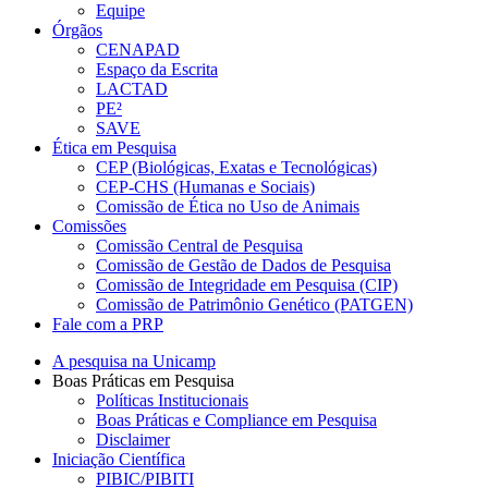
Equipe
Órgãos
CENAPAD
Espaço da Escrita
LACTAD
PE²
SAVE
Ética em Pesquisa
CEP (Biológicas, Exatas e Tecnológicas)
CEP-CHS (Humanas e Sociais)
Comissão de Ética no Uso de Animais
Comissões
Comissão Central de Pesquisa
Comissão de Gestão de Dados de Pesquisa
Comissão de Integridade em Pesquisa (CIP)
Comissão de Patrimônio Genético (PATGEN)
Fale com a PRP
A pesquisa na Unicamp
Boas Práticas em Pesquisa
Políticas Institucionais
Boas Práticas e Compliance em Pesquisa
Disclaimer
Iniciação Científica
PIBIC/PIBITI