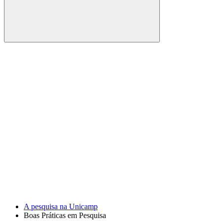
Buscar
Link para o Facebook
Link para o Youtube
A pesquisa na Unicamp
Boas Práticas em Pesquisa