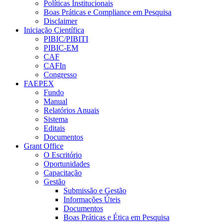
Políticas Institucionais
Boas Práticas e Compliance em Pesquisa
Disclaimer
Iniciação Científica
PIBIC/PIBITI
PIBIC-EM
CAF
CAFIn
Congresso
FAEPEX
Fundo
Manual
Relatórios Anuais
Sistema
Editais
Documentos
Grant Office
O Escritório
Oportunidades
Capacitação
Gestão
Submissão e Gestão
Informações Úteis
Documentos
Boas Práticas e Ética em Pesquisa