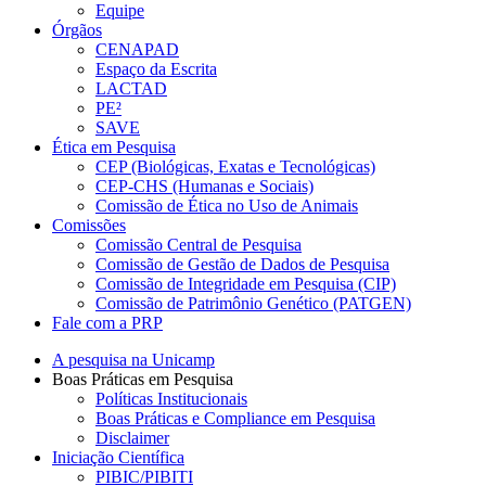
Equipe
Órgãos
CENAPAD
Espaço da Escrita
LACTAD
PE²
SAVE
Ética em Pesquisa
CEP (Biológicas, Exatas e Tecnológicas)
CEP-CHS (Humanas e Sociais)
Comissão de Ética no Uso de Animais
Comissões
Comissão Central de Pesquisa
Comissão de Gestão de Dados de Pesquisa
Comissão de Integridade em Pesquisa (CIP)
Comissão de Patrimônio Genético (PATGEN)
Fale com a PRP
A pesquisa na Unicamp
Boas Práticas em Pesquisa
Políticas Institucionais
Boas Práticas e Compliance em Pesquisa
Disclaimer
Iniciação Científica
PIBIC/PIBITI