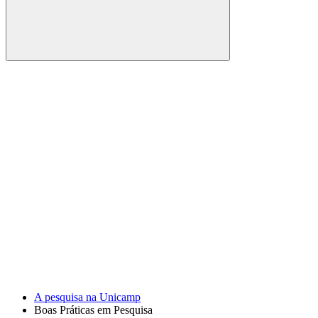
Buscar
Link para o Facebook
Link para o Youtube
A pesquisa na Unicamp
Boas Práticas em Pesquisa