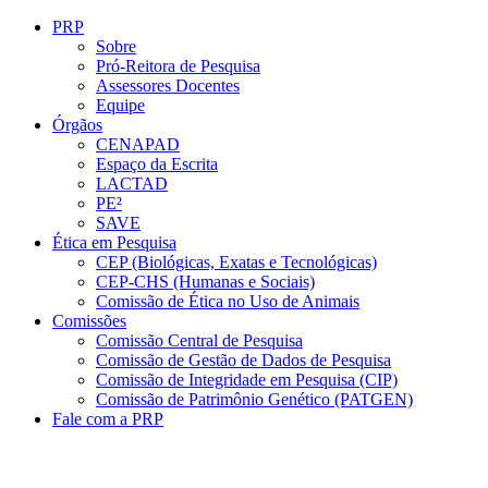
Conteúdo principal
Menu principal
Rodapé
PRP
Sobre
Pró-Reitora de Pesquisa
Assessores Docentes
Equipe
Órgãos
CENAPAD
Espaço da Escrita
LACTAD
PE²
SAVE
Ética em Pesquisa
CEP (Biológicas, Exatas e Tecnológicas)
CEP-CHS (Humanas e Sociais)
Comissão de Ética no Uso de Animais
Comissões
Comissão Central de Pesquisa
Comissão de Gestão de Dados de Pesquisa
Comissão de Integridade em Pesquisa (CIP)
Comissão de Patrimônio Genético (PATGEN)
Fale com a PRP
Aumentar fonte