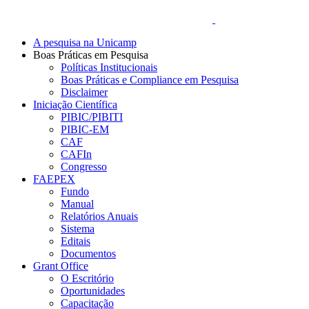
A pesquisa na Unicamp
Boas Práticas em Pesquisa
Políticas Institucionais
Boas Práticas e Compliance em Pesquisa
Disclaimer
Iniciação Científica
PIBIC/PIBITI
PIBIC-EM
CAF
CAFIn
Congresso
FAEPEX
Fundo
Manual
Relatórios Anuais
Sistema
Editais
Documentos
Grant Office
O Escritório
Oportunidades
Capacitação