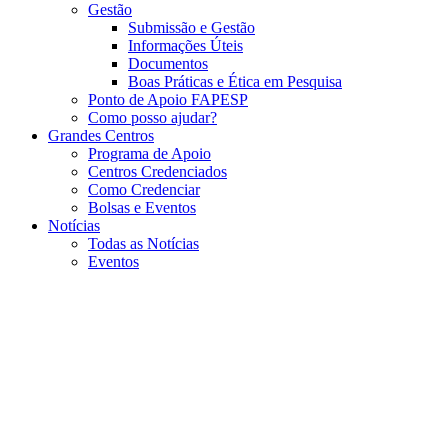
Gestão
Submissão e Gestão
Informações Úteis
Documentos
Boas Práticas e Ética em Pesquisa
Ponto de Apoio FAPESP
Como posso ajudar?
Grandes Centros
Programa de Apoio
Centros Credenciados
Como Credenciar
Bolsas e Eventos
Notícias
Todas as Notícias
Eventos
Menu