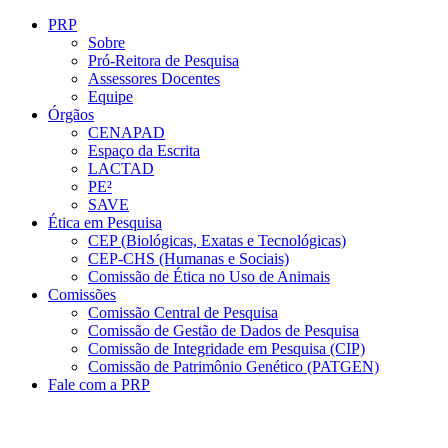
Conteúdo principal
Menu principal
Rodapé
PRP
Sobre
Pró-Reitora de Pesquisa
Assessores Docentes
Equipe
Órgãos
CENAPAD
Espaço da Escrita
LACTAD
PE²
SAVE
Ética em Pesquisa
CEP (Biológicas, Exatas e Tecnológicas)
CEP-CHS (Humanas e Sociais)
Comissão de Ética no Uso de Animais
Comissões
Comissão Central de Pesquisa
Comissão de Gestão de Dados de Pesquisa
Comissão de Integridade em Pesquisa (CIP)
Comissão de Patrimônio Genético (PATGEN)
Fale com a PRP
Aumentar fonte