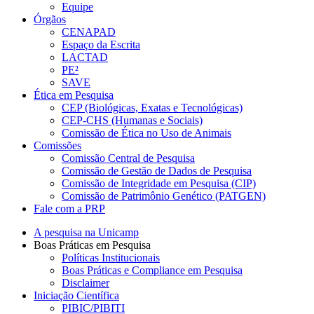
Equipe
Órgãos
CENAPAD
Espaço da Escrita
LACTAD
PE²
SAVE
Ética em Pesquisa
CEP (Biológicas, Exatas e Tecnológicas)
CEP-CHS (Humanas e Sociais)
Comissão de Ética no Uso de Animais
Comissões
Comissão Central de Pesquisa
Comissão de Gestão de Dados de Pesquisa
Comissão de Integridade em Pesquisa (CIP)
Comissão de Patrimônio Genético (PATGEN)
Fale com a PRP
A pesquisa na Unicamp
Boas Práticas em Pesquisa
Políticas Institucionais
Boas Práticas e Compliance em Pesquisa
Disclaimer
Iniciação Científica
PIBIC/PIBITI