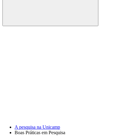
Buscar
Link para o Facebook
Link para o Youtube
A pesquisa na Unicamp
Boas Práticas em Pesquisa