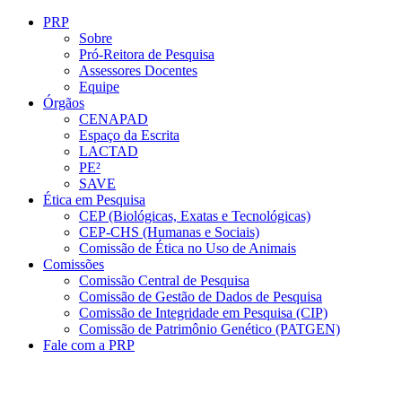
Conteúdo principal
Menu principal
Rodapé
PRP
Sobre
Pró-Reitora de Pesquisa
Assessores Docentes
Equipe
Órgãos
CENAPAD
Espaço da Escrita
LACTAD
PE²
SAVE
Ética em Pesquisa
CEP (Biológicas, Exatas e Tecnológicas)
CEP-CHS (Humanas e Sociais)
Comissão de Ética no Uso de Animais
Comissões
Comissão Central de Pesquisa
Comissão de Gestão de Dados de Pesquisa
Comissão de Integridade em Pesquisa (CIP)
Comissão de Patrimônio Genético (PATGEN)
Fale com a PRP
Aumentar fonte