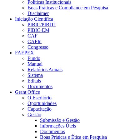
Políticas Institucionais
Boas Práticas e Compliance em Pesquisa
Disclaimer
Iniciação Científica
PIBIC/PIBITI
PIBIC-EM
CAF
CAFIn
Congresso
FAEPEX
Fundo
Manual
Relatórios Anuais
Sistema
Editais
Documentos
Grant Office
O Escritório
Oportunidades
Capacitação
Gestão
Submissão e Gestão
Informações Úteis
Documentos
Boas Práticas e Ética em Pesquisa