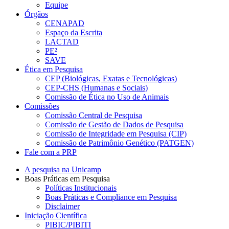
Equipe
Órgãos
CENAPAD
Espaço da Escrita
LACTAD
PE²
SAVE
Ética em Pesquisa
CEP (Biológicas, Exatas e Tecnológicas)
CEP-CHS (Humanas e Sociais)
Comissão de Ética no Uso de Animais
Comissões
Comissão Central de Pesquisa
Comissão de Gestão de Dados de Pesquisa
Comissão de Integridade em Pesquisa (CIP)
Comissão de Patrimônio Genético (PATGEN)
Fale com a PRP
A pesquisa na Unicamp
Boas Práticas em Pesquisa
Políticas Institucionais
Boas Práticas e Compliance em Pesquisa
Disclaimer
Iniciação Científica
PIBIC/PIBITI