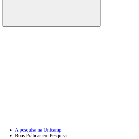
Buscar
Link para o Facebook
Link para o Youtube
A pesquisa na Unicamp
Boas Práticas em Pesquisa