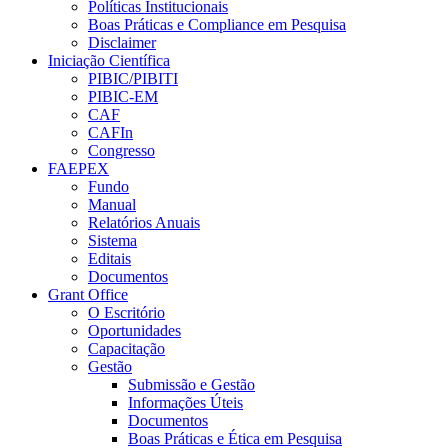
Políticas Institucionais
Boas Práticas e Compliance em Pesquisa
Disclaimer
Iniciação Científica
PIBIC/PIBITI
PIBIC-EM
CAF
CAFIn
Congresso
FAEPEX
Fundo
Manual
Relatórios Anuais
Sistema
Editais
Documentos
Grant Office
O Escritório
Oportunidades
Capacitação
Gestão
Submissão e Gestão
Informações Úteis
Documentos
Boas Práticas e Ética em Pesquisa