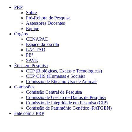
Conteúdo principal
Menu principal
Rodapé
PRP
Sobre
Pró-Reitora de Pesquisa
Assessores Docentes
Equipe
Órgãos
CENAPAD
Espaço da Escrita
LACTAD
PE²
SAVE
Ética em Pesquisa
CEP (Biológicas, Exatas e Tecnológicas)
CEP-CHS (Humanas e Sociais)
Comissão de Ética no Uso de Animais
Comissões
Comissão Central de Pesquisa
Comissão de Gestão de Dados de Pesquisa
Comissão de Integridade em Pesquisa (CIP)
Comissão de Patrimônio Genético (PATGEN)
Fale com a PRP
Aumentar fonte