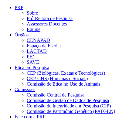
Conteúdo principal
Menu principal
Rodapé
PRP
Sobre
Pró-Reitora de Pesquisa
Assessores Docentes
Equipe
Órgãos
CENAPAD
Espaço da Escrita
LACTAD
PE²
SAVE
Ética em Pesquisa
CEP (Biológicas, Exatas e Tecnológicas)
CEP-CHS (Humanas e Sociais)
Comissão de Ética no Uso de Animais
Comissões
Comissão Central de Pesquisa
Comissão de Gestão de Dados de Pesquisa
Comissão de Integridade em Pesquisa (CIP)
Comissão de Patrimônio Genético (PATGEN)
Fale com a PRP
Aumentar fonte