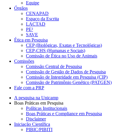
Equipe
Órgãos
CENAPAD
Espaço da Escrita
LACTAD
PE²
SAVE
Ética em Pesquisa
CEP (Biológicas, Exatas e Tecnológicas)
CEP-CHS (Humanas e Sociais)
Comissão de Ética no Uso de Animais
Comissões
Comissão Central de Pesquisa
Comissão de Gestão de Dados de Pesquisa
Comissão de Integridade em Pesquisa (CIP)
Comissão de Patrimônio Genético (PATGEN)
Fale com a PRP
A pesquisa na Unicamp
Boas Práticas em Pesquisa
Políticas Institucionais
Boas Práticas e Compliance em Pesquisa
Disclaimer
Iniciação Científica
PIBIC/PIBITI