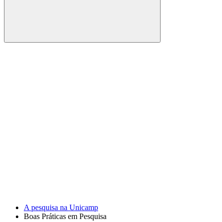
Buscar
Link para o Facebook
Link para o Youtube
A pesquisa na Unicamp
Boas Práticas em Pesquisa