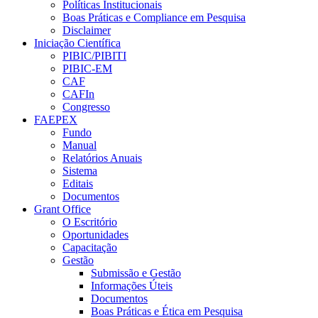
Políticas Institucionais
Boas Práticas e Compliance em Pesquisa
Disclaimer
Iniciação Científica
PIBIC/PIBITI
PIBIC-EM
CAF
CAFIn
Congresso
FAEPEX
Fundo
Manual
Relatórios Anuais
Sistema
Editais
Documentos
Grant Office
O Escritório
Oportunidades
Capacitação
Gestão
Submissão e Gestão
Informações Úteis
Documentos
Boas Práticas e Ética em Pesquisa