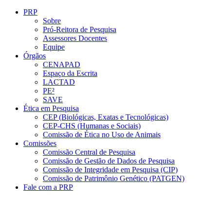
Conteúdo principal
Menu principal
Rodapé
PRP
Sobre
Pró-Reitora de Pesquisa
Assessores Docentes
Equipe
Órgãos
CENAPAD
Espaço da Escrita
LACTAD
PE²
SAVE
Ética em Pesquisa
CEP (Biológicas, Exatas e Tecnológicas)
CEP-CHS (Humanas e Sociais)
Comissão de Ética no Uso de Animais
Comissões
Comissão Central de Pesquisa
Comissão de Gestão de Dados de Pesquisa
Comissão de Integridade em Pesquisa (CIP)
Comissão de Patrimônio Genético (PATGEN)
Fale com a PRP
Aumentar fonte