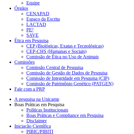
Equipe
Órgãos
CENAPAD
Espaço da Escrita
LACTAD
PE²
SAVE
Ética em Pesquisa
CEP (Biológicas, Exatas e Tecnológicas)
CEP-CHS (Humanas e Sociais)
Comissão de Ética no Uso de Animais
Comissões
Comissão Central de Pesquisa
Comissão de Gestão de Dados de Pesquisa
Comissão de Integridade em Pesquisa (CIP)
Comissão de Patrimônio Genético (PATGEN)
Fale com a PRP
A pesquisa na Unicamp
Boas Práticas em Pesquisa
Políticas Institucionais
Boas Práticas e Compliance em Pesquisa
Disclaimer
Iniciação Científica
PIBIC/PIBITI