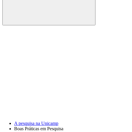
Buscar
Link para o Facebook
Link para o Youtube
A pesquisa na Unicamp
Boas Práticas em Pesquisa