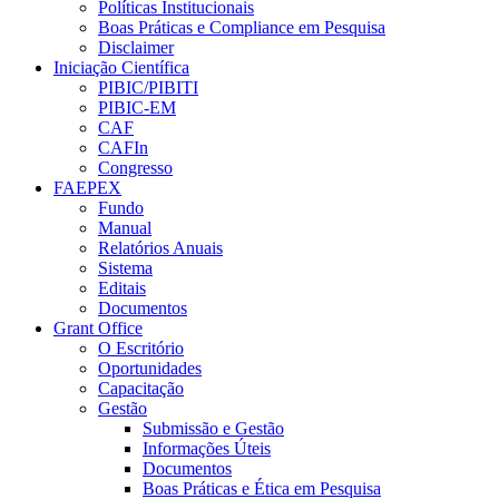
Políticas Institucionais
Boas Práticas e Compliance em Pesquisa
Disclaimer
Iniciação Científica
PIBIC/PIBITI
PIBIC-EM
CAF
CAFIn
Congresso
FAEPEX
Fundo
Manual
Relatórios Anuais
Sistema
Editais
Documentos
Grant Office
O Escritório
Oportunidades
Capacitação
Gestão
Submissão e Gestão
Informações Úteis
Documentos
Boas Práticas e Ética em Pesquisa