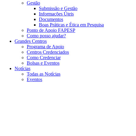
Gestão
Submissão e Gestão
Informações Úteis
Documentos
Boas Práticas e Ética em Pesquisa
Ponto de Apoio FAPESP
Como posso ajudar?
Grandes Centros
Programa de Apoio
Centros Credenciados
Como Credenciar
Bolsas e Eventos
Notícias
Todas as Notícias
Eventos
Menu