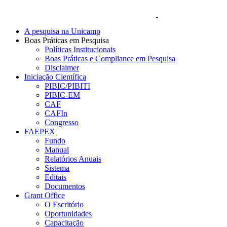
A pesquisa na Unicamp
Boas Práticas em Pesquisa
Políticas Institucionais
Boas Práticas e Compliance em Pesquisa
Disclaimer
Iniciação Científica
PIBIC/PIBITI
PIBIC-EM
CAF
CAFIn
Congresso
FAEPEX
Fundo
Manual
Relatórios Anuais
Sistema
Editais
Documentos
Grant Office
O Escritório
Oportunidades
Capacitação