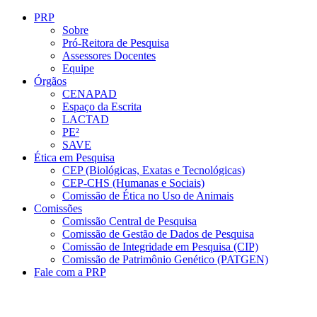
Conteúdo principal
Menu principal
Rodapé
PRP
Sobre
Pró-Reitora de Pesquisa
Assessores Docentes
Equipe
Órgãos
CENAPAD
Espaço da Escrita
LACTAD
PE²
SAVE
Ética em Pesquisa
CEP (Biológicas, Exatas e Tecnológicas)
CEP-CHS (Humanas e Sociais)
Comissão de Ética no Uso de Animais
Comissões
Comissão Central de Pesquisa
Comissão de Gestão de Dados de Pesquisa
Comissão de Integridade em Pesquisa (CIP)
Comissão de Patrimônio Genético (PATGEN)
Fale com a PRP
Aumentar fonte