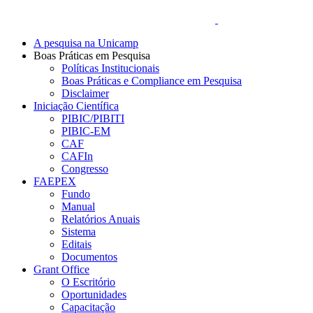
A pesquisa na Unicamp
Boas Práticas em Pesquisa
Políticas Institucionais
Boas Práticas e Compliance em Pesquisa
Disclaimer
Iniciação Científica
PIBIC/PIBITI
PIBIC-EM
CAF
CAFIn
Congresso
FAEPEX
Fundo
Manual
Relatórios Anuais
Sistema
Editais
Documentos
Grant Office
O Escritório
Oportunidades
Capacitação