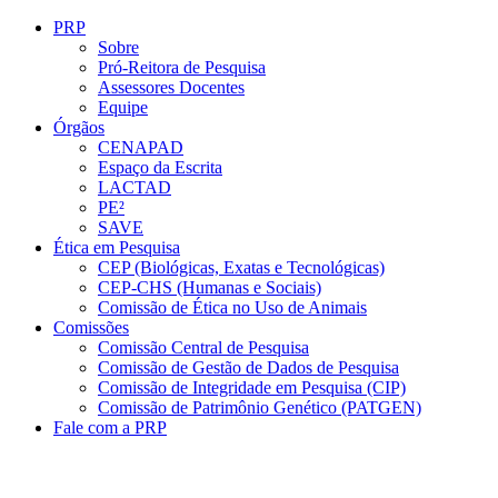
Conteúdo principal
Menu principal
Rodapé
PRP
Sobre
Pró-Reitora de Pesquisa
Assessores Docentes
Equipe
Órgãos
CENAPAD
Espaço da Escrita
LACTAD
PE²
SAVE
Ética em Pesquisa
CEP (Biológicas, Exatas e Tecnológicas)
CEP-CHS (Humanas e Sociais)
Comissão de Ética no Uso de Animais
Comissões
Comissão Central de Pesquisa
Comissão de Gestão de Dados de Pesquisa
Comissão de Integridade em Pesquisa (CIP)
Comissão de Patrimônio Genético (PATGEN)
Fale com a PRP
Aumentar fonte