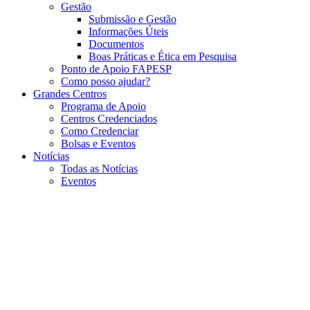
Gestão
Submissão e Gestão
Informações Úteis
Documentos
Boas Práticas e Ética em Pesquisa
Ponto de Apoio FAPESP
Como posso ajudar?
Grandes Centros
Programa de Apoio
Centros Credenciados
Como Credenciar
Bolsas e Eventos
Notícias
Todas as Notícias
Eventos
Menu