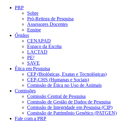
Conteúdo principal
Menu principal
Rodapé
PRP
Sobre
Pró-Reitora de Pesquisa
Assessores Docentes
Equipe
Órgãos
CENAPAD
Espaço da Escrita
LACTAD
PE²
SAVE
Ética em Pesquisa
CEP (Biológicas, Exatas e Tecnológicas)
CEP-CHS (Humanas e Sociais)
Comissão de Ética no Uso de Animais
Comissões
Comissão Central de Pesquisa
Comissão de Gestão de Dados de Pesquisa
Comissão de Integridade em Pesquisa (CIP)
Comissão de Patrimônio Genético (PATGEN)
Fale com a PRP
Aumentar fonte