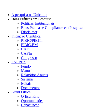
A pesquisa na Unicamp
Boas Práticas em Pesquisa
Políticas Institucionais
Boas Práticas e Compliance em Pesquisa
Disclaimer
Iniciação Científica
PIBIC/PIBITI
PIBIC-EM
CAF
CAFIn
Congresso
FAEPEX
Fundo
Manual
Relatórios Anuais
Sistema
Editais
Documentos
Grant Office
O Escritório
Oportunidades
Capacitação