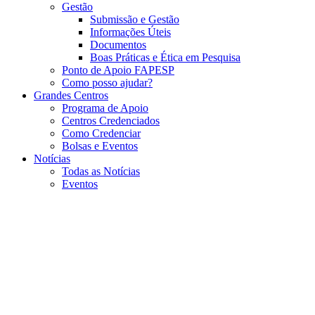
Gestão
Submissão e Gestão
Informações Úteis
Documentos
Boas Práticas e Ética em Pesquisa
Ponto de Apoio FAPESP
Como posso ajudar?
Grandes Centros
Programa de Apoio
Centros Credenciados
Como Credenciar
Bolsas e Eventos
Notícias
Todas as Notícias
Eventos
Menu