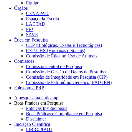
Equipe
Órgãos
CENAPAD
Espaço da Escrita
LACTAD
PE²
SAVE
Ética em Pesquisa
CEP (Biológicas, Exatas e Tecnológicas)
CEP-CHS (Humanas e Sociais)
Comissão de Ética no Uso de Animais
Comissões
Comissão Central de Pesquisa
Comissão de Gestão de Dados de Pesquisa
Comissão de Integridade em Pesquisa (CIP)
Comissão de Patrimônio Genético (PATGEN)
Fale com a PRP
A pesquisa na Unicamp
Boas Práticas em Pesquisa
Políticas Institucionais
Boas Práticas e Compliance em Pesquisa
Disclaimer
Iniciação Científica
PIBIC/PIBITI