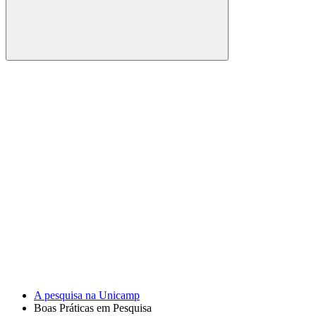
Buscar
Link para o Facebook
Link para o Youtube
A pesquisa na Unicamp
Boas Práticas em Pesquisa