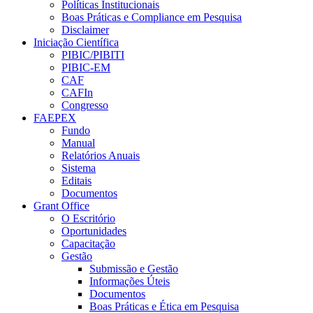
Políticas Institucionais
Boas Práticas e Compliance em Pesquisa
Disclaimer
Iniciação Científica
PIBIC/PIBITI
PIBIC-EM
CAF
CAFIn
Congresso
FAEPEX
Fundo
Manual
Relatórios Anuais
Sistema
Editais
Documentos
Grant Office
O Escritório
Oportunidades
Capacitação
Gestão
Submissão e Gestão
Informações Úteis
Documentos
Boas Práticas e Ética em Pesquisa