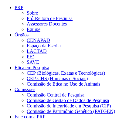
Conteúdo principal
Menu principal
Rodapé
PRP
Sobre
Pró-Reitora de Pesquisa
Assessores Docentes
Equipe
Órgãos
CENAPAD
Espaço da Escrita
LACTAD
PE²
SAVE
Ética em Pesquisa
CEP (Biológicas, Exatas e Tecnológicas)
CEP-CHS (Humanas e Sociais)
Comissão de Ética no Uso de Animais
Comissões
Comissão Central de Pesquisa
Comissão de Gestão de Dados de Pesquisa
Comissão de Integridade em Pesquisa (CIP)
Comissão de Patrimônio Genético (PATGEN)
Fale com a PRP
Aumentar fonte