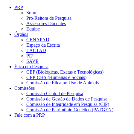
Conteúdo principal
Menu principal
Rodapé
PRP
Sobre
Pró-Reitora de Pesquisa
Assessores Docentes
Equipe
Órgãos
CENAPAD
Espaço da Escrita
LACTAD
PE²
SAVE
Ética em Pesquisa
CEP (Biológicas, Exatas e Tecnológicas)
CEP-CHS (Humanas e Sociais)
Comissão de Ética no Uso de Animais
Comissões
Comissão Central de Pesquisa
Comissão de Gestão de Dados de Pesquisa
Comissão de Integridade em Pesquisa (CIP)
Comissão de Patrimônio Genético (PATGEN)
Fale com a PRP
Aumentar fonte