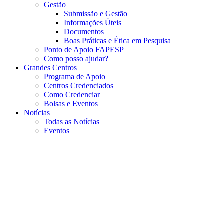
Gestão
Submissão e Gestão
Informações Úteis
Documentos
Boas Práticas e Ética em Pesquisa
Ponto de Apoio FAPESP
Como posso ajudar?
Grandes Centros
Programa de Apoio
Centros Credenciados
Como Credenciar
Bolsas e Eventos
Notícias
Todas as Notícias
Eventos
Menu