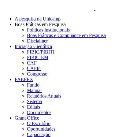
A pesquisa na Unicamp
Boas Práticas em Pesquisa
Políticas Institucionais
Boas Práticas e Compliance em Pesquisa
Disclaimer
Iniciação Científica
PIBIC/PIBITI
PIBIC-EM
CAF
CAFIn
Congresso
FAEPEX
Fundo
Manual
Relatórios Anuais
Sistema
Editais
Documentos
Grant Office
O Escritório
Oportunidades
Capacitação