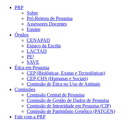
Conteúdo principal
Menu principal
Rodapé
PRP
Sobre
Pró-Reitora de Pesquisa
Assessores Docentes
Equipe
Órgãos
CENAPAD
Espaço da Escrita
LACTAD
PE²
SAVE
Ética em Pesquisa
CEP (Biológicas, Exatas e Tecnológicas)
CEP-CHS (Humanas e Sociais)
Comissão de Ética no Uso de Animais
Comissões
Comissão Central de Pesquisa
Comissão de Gestão de Dados de Pesquisa
Comissão de Integridade em Pesquisa (CIP)
Comissão de Patrimônio Genético (PATGEN)
Fale com a PRP
Aumentar fonte