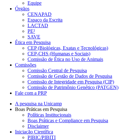
Equipe
Órgãos
CENAPAD
Espaço da Escrita
LACTAD
PE²
SAVE
Ética em Pesquisa
CEP (Biológicas, Exatas e Tecnológicas)
CEP-CHS (Humanas e Sociais)
Comissão de Ética no Uso de Animais
Comissões
Comissão Central de Pesquisa
Comissão de Gestão de Dados de Pesquisa
Comissão de Integridade em Pesquisa (CIP)
Comissão de Patrimônio Genético (PATGEN)
Fale com a PRP
A pesquisa na Unicamp
Boas Práticas em Pesquisa
Políticas Institucionais
Boas Práticas e Compliance em Pesquisa
Disclaimer
Iniciação Científica
PIBIC/PIBITI