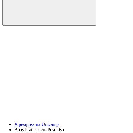
Buscar
Link para o Facebook
Link para o Youtube
A pesquisa na Unicamp
Boas Práticas em Pesquisa