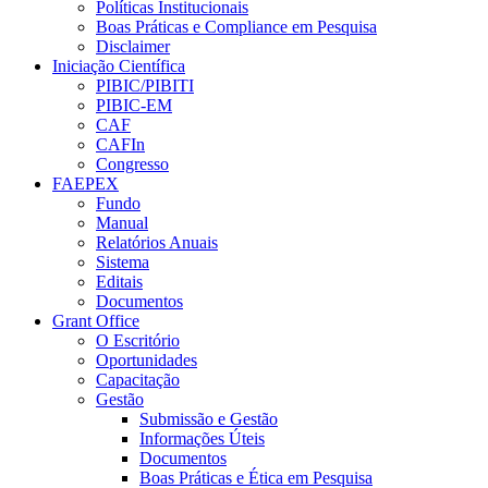
Políticas Institucionais
Boas Práticas e Compliance em Pesquisa
Disclaimer
Iniciação Científica
PIBIC/PIBITI
PIBIC-EM
CAF
CAFIn
Congresso
FAEPEX
Fundo
Manual
Relatórios Anuais
Sistema
Editais
Documentos
Grant Office
O Escritório
Oportunidades
Capacitação
Gestão
Submissão e Gestão
Informações Úteis
Documentos
Boas Práticas e Ética em Pesquisa