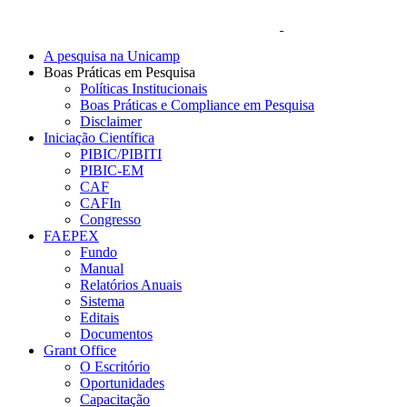
A pesquisa na Unicamp
Boas Práticas em Pesquisa
Políticas Institucionais
Boas Práticas e Compliance em Pesquisa
Disclaimer
Iniciação Científica
PIBIC/PIBITI
PIBIC-EM
CAF
CAFIn
Congresso
FAEPEX
Fundo
Manual
Relatórios Anuais
Sistema
Editais
Documentos
Grant Office
O Escritório
Oportunidades
Capacitação