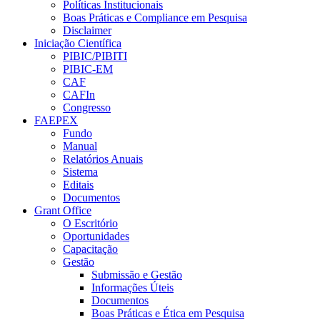
Políticas Institucionais
Boas Práticas e Compliance em Pesquisa
Disclaimer
Iniciação Científica
PIBIC/PIBITI
PIBIC-EM
CAF
CAFIn
Congresso
FAEPEX
Fundo
Manual
Relatórios Anuais
Sistema
Editais
Documentos
Grant Office
O Escritório
Oportunidades
Capacitação
Gestão
Submissão e Gestão
Informações Úteis
Documentos
Boas Práticas e Ética em Pesquisa