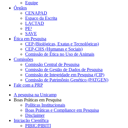
Equipe
Órgãos
CENAPAD
Espaço da Escrita
LACTAD
PE²
SAVE
Ética em Pesquisa
CEP (Biológicas, Exatas e Tecnológicas)
CEP-CHS (Humanas e Sociais)
Comissão de Ética no Uso de Animais
Comissões
Comissão Central de Pesquisa
Comissão de Gestão de Dados de Pesquisa
Comissão de Integridade em Pesquisa (CIP)
Comissão de Patrimônio Genético (PATGEN)
Fale com a PRP
A pesquisa na Unicamp
Boas Práticas em Pesquisa
Políticas Institucionais
Boas Práticas e Compliance em Pesquisa
Disclaimer
Iniciação Científica
PIBIC/PIBITI