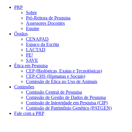
Conteúdo principal
Menu principal
Rodapé
PRP
Sobre
Pró-Reitora de Pesquisa
Assessores Docentes
Equipe
Órgãos
CENAPAD
Espaço da Escrita
LACTAD
PE²
SAVE
Ética em Pesquisa
CEP (Biológicas, Exatas e Tecnológicas)
CEP-CHS (Humanas e Sociais)
Comissão de Ética no Uso de Animais
Comissões
Comissão Central de Pesquisa
Comissão de Gestão de Dados de Pesquisa
Comissão de Integridade em Pesquisa (CIP)
Comissão de Patrimônio Genético (PATGEN)
Fale com a PRP
Aumentar fonte