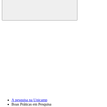
Buscar
Link para o Facebook
Link para o Youtube
A pesquisa na Unicamp
Boas Práticas em Pesquisa