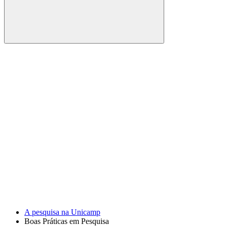
Buscar
Link para o Facebook
Link para o Youtube
A pesquisa na Unicamp
Boas Práticas em Pesquisa