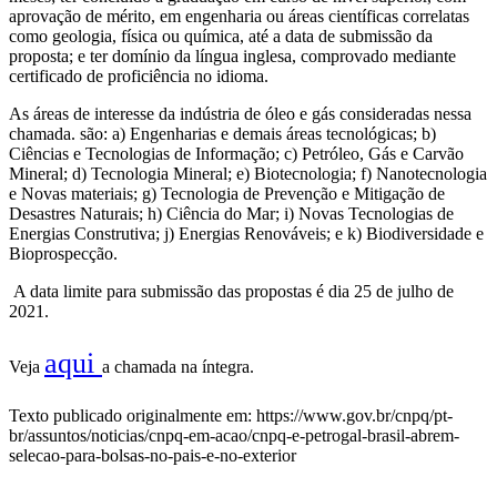
aprovação de mérito, em engenharia ou áreas científicas correlatas
como geologia, física ou química, até a data de submissão da
proposta; e ter domínio da língua inglesa, comprovado mediante
certificado de proficiência no idioma.
As áreas de interesse da indústria de óleo e gás consideradas nessa
chamada. são: a) Engenharias e demais áreas tecnológicas; b)
Ciências e Tecnologias de Informação; c) Petróleo, Gás e Carvão
Mineral; d) Tecnologia Mineral; e) Biotecnologia; f) Nanotecnologia
e Novas materiais; g) Tecnologia de Prevenção e Mitigação de
Desastres Naturais; h) Ciência do Mar; i) Novas Tecnologias de
Energias Construtiva; j) Energias Renováveis; e k) Biodiversidade e
Bioprospecção.
A data limite para submissão das propostas é dia 25 de julho de
2021.
aqui
Veja
a chamada na íntegra.
Texto publicado originalmente em: https://www.gov.br/cnpq/pt-
br/assuntos/noticias/cnpq-em-acao/cnpq-e-petrogal-brasil-abrem-
selecao-para-bolsas-no-pais-e-no-exterior