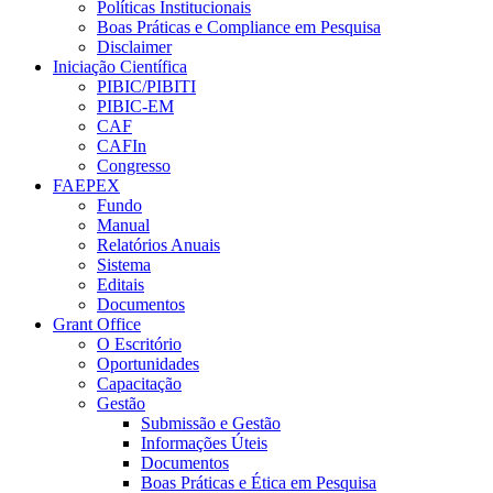
Políticas Institucionais
Boas Práticas e Compliance em Pesquisa
Disclaimer
Iniciação Científica
PIBIC/PIBITI
PIBIC-EM
CAF
CAFIn
Congresso
FAEPEX
Fundo
Manual
Relatórios Anuais
Sistema
Editais
Documentos
Grant Office
O Escritório
Oportunidades
Capacitação
Gestão
Submissão e Gestão
Informações Úteis
Documentos
Boas Práticas e Ética em Pesquisa