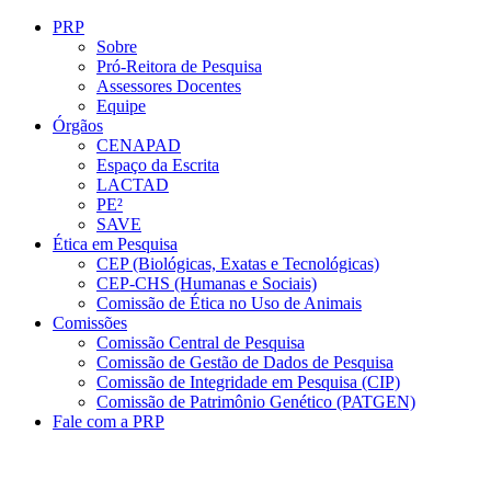
Conteúdo principal
Menu principal
Rodapé
PRP
Sobre
Pró-Reitora de Pesquisa
Assessores Docentes
Equipe
Órgãos
CENAPAD
Espaço da Escrita
LACTAD
PE²
SAVE
Ética em Pesquisa
CEP (Biológicas, Exatas e Tecnológicas)
CEP-CHS (Humanas e Sociais)
Comissão de Ética no Uso de Animais
Comissões
Comissão Central de Pesquisa
Comissão de Gestão de Dados de Pesquisa
Comissão de Integridade em Pesquisa (CIP)
Comissão de Patrimônio Genético (PATGEN)
Fale com a PRP
Aumentar fonte