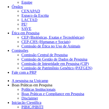
Equipe
Órgãos
CENAPAD
Espaço da Escrita
LACTAD
PE²
SAVE
Ética em Pesquisa
CEP (Biológicas, Exatas e Tecnológicas)
CEP-CHS (Humanas e Sociais)
Comissão de Ética no Uso de Animais
Comissões
Comissão Central de Pesquisa
Comissão de Gestão de Dados de Pesquisa
Comissão de Integridade em Pesquisa (CIP)
Comissão de Patrimônio Genético (PATGEN)
Fale com a PRP
A pesquisa na Unicamp
Boas Práticas em Pesquisa
Políticas Institucionais
Boas Práticas e Compliance em Pesquisa
Disclaimer
Iniciação Científica
PIBIC/PIBITI