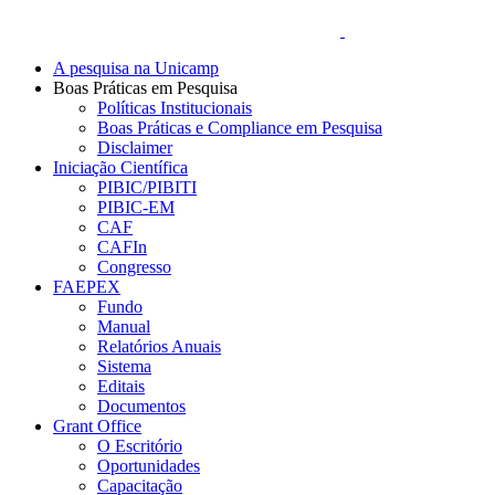
A pesquisa na Unicamp
Boas Práticas em Pesquisa
Políticas Institucionais
Boas Práticas e Compliance em Pesquisa
Disclaimer
Iniciação Científica
PIBIC/PIBITI
PIBIC-EM
CAF
CAFIn
Congresso
FAEPEX
Fundo
Manual
Relatórios Anuais
Sistema
Editais
Documentos
Grant Office
O Escritório
Oportunidades
Capacitação