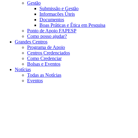
Gestão
Submissão e Gestão
Informações Úteis
Documentos
Boas Práticas e Ética em Pesquisa
Ponto de Apoio FAPESP
Como posso ajudar?
Grandes Centros
Programa de Apoio
Centros Credenciados
Como Credenciar
Bolsas e Eventos
Notícias
Todas as Notícias
Eventos
Menu