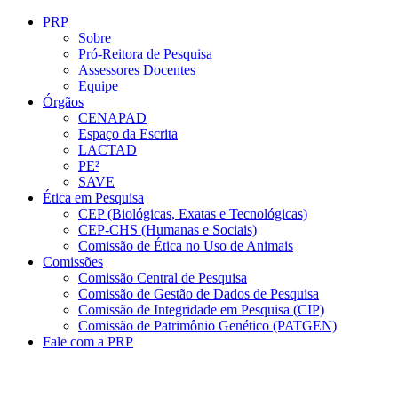
Conteúdo principal
Menu principal
Rodapé
PRP
Sobre
Pró-Reitora de Pesquisa
Assessores Docentes
Equipe
Órgãos
CENAPAD
Espaço da Escrita
LACTAD
PE²
SAVE
Ética em Pesquisa
CEP (Biológicas, Exatas e Tecnológicas)
CEP-CHS (Humanas e Sociais)
Comissão de Ética no Uso de Animais
Comissões
Comissão Central de Pesquisa
Comissão de Gestão de Dados de Pesquisa
Comissão de Integridade em Pesquisa (CIP)
Comissão de Patrimônio Genético (PATGEN)
Fale com a PRP
Aumentar fonte