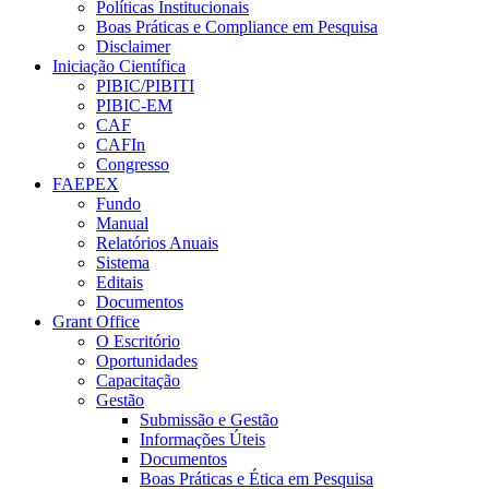
Políticas Institucionais
Boas Práticas e Compliance em Pesquisa
Disclaimer
Iniciação Científica
PIBIC/PIBITI
PIBIC-EM
CAF
CAFIn
Congresso
FAEPEX
Fundo
Manual
Relatórios Anuais
Sistema
Editais
Documentos
Grant Office
O Escritório
Oportunidades
Capacitação
Gestão
Submissão e Gestão
Informações Úteis
Documentos
Boas Práticas e Ética em Pesquisa