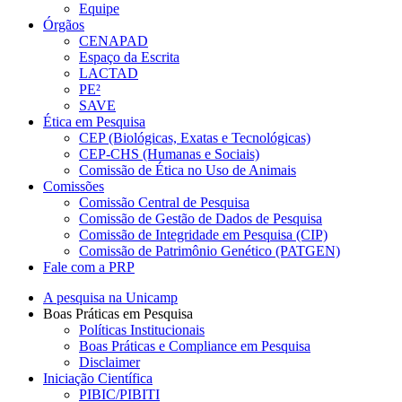
Equipe
Órgãos
CENAPAD
Espaço da Escrita
LACTAD
PE²
SAVE
Ética em Pesquisa
CEP (Biológicas, Exatas e Tecnológicas)
CEP-CHS (Humanas e Sociais)
Comissão de Ética no Uso de Animais
Comissões
Comissão Central de Pesquisa
Comissão de Gestão de Dados de Pesquisa
Comissão de Integridade em Pesquisa (CIP)
Comissão de Patrimônio Genético (PATGEN)
Fale com a PRP
A pesquisa na Unicamp
Boas Práticas em Pesquisa
Políticas Institucionais
Boas Práticas e Compliance em Pesquisa
Disclaimer
Iniciação Científica
PIBIC/PIBITI