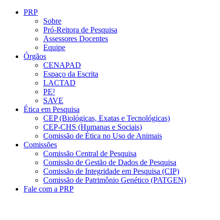
Conteúdo principal
Menu principal
Rodapé
PRP
Sobre
Pró-Reitora de Pesquisa
Assessores Docentes
Equipe
Órgãos
CENAPAD
Espaço da Escrita
LACTAD
PE²
SAVE
Ética em Pesquisa
CEP (Biológicas, Exatas e Tecnológicas)
CEP-CHS (Humanas e Sociais)
Comissão de Ética no Uso de Animais
Comissões
Comissão Central de Pesquisa
Comissão de Gestão de Dados de Pesquisa
Comissão de Integridade em Pesquisa (CIP)
Comissão de Patrimônio Genético (PATGEN)
Fale com a PRP
Aumentar fonte