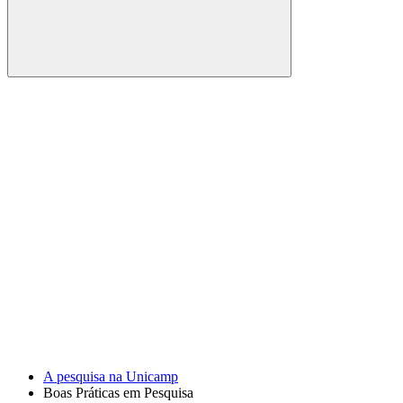
Buscar
Link para o Facebook
Link para o Youtube
A pesquisa na Unicamp
Boas Práticas em Pesquisa