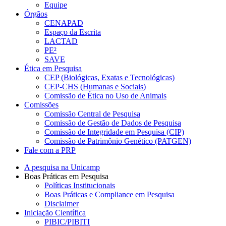
Equipe
Órgãos
CENAPAD
Espaço da Escrita
LACTAD
PE²
SAVE
Ética em Pesquisa
CEP (Biológicas, Exatas e Tecnológicas)
CEP-CHS (Humanas e Sociais)
Comissão de Ética no Uso de Animais
Comissões
Comissão Central de Pesquisa
Comissão de Gestão de Dados de Pesquisa
Comissão de Integridade em Pesquisa (CIP)
Comissão de Patrimônio Genético (PATGEN)
Fale com a PRP
A pesquisa na Unicamp
Boas Práticas em Pesquisa
Políticas Institucionais
Boas Práticas e Compliance em Pesquisa
Disclaimer
Iniciação Científica
PIBIC/PIBITI