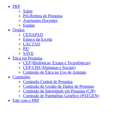
Conteúdo principal
Menu principal
Rodapé
PRP
Sobre
Pró-Reitora de Pesquisa
Assessores Docentes
Equipe
Órgãos
CENAPAD
Espaço da Escrita
LACTAD
PE²
SAVE
Ética em Pesquisa
CEP (Biológicas, Exatas e Tecnológicas)
CEP-CHS (Humanas e Sociais)
Comissão de Ética no Uso de Animais
Comissões
Comissão Central de Pesquisa
Comissão de Gestão de Dados de Pesquisa
Comissão de Integridade em Pesquisa (CIP)
Comissão de Patrimônio Genético (PATGEN)
Fale com a PRP
Aumentar fonte