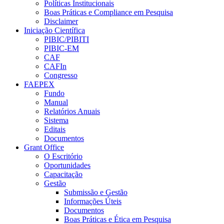
Políticas Institucionais
Boas Práticas e Compliance em Pesquisa
Disclaimer
Iniciação Científica
PIBIC/PIBITI
PIBIC-EM
CAF
CAFIn
Congresso
FAEPEX
Fundo
Manual
Relatórios Anuais
Sistema
Editais
Documentos
Grant Office
O Escritório
Oportunidades
Capacitação
Gestão
Submissão e Gestão
Informações Úteis
Documentos
Boas Práticas e Ética em Pesquisa