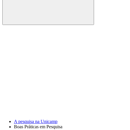
Buscar
Link para o Facebook
Link para o Youtube
A pesquisa na Unicamp
Boas Práticas em Pesquisa