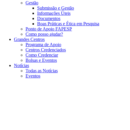
Gestão
Submissão e Gestão
Informações Úteis
Documentos
Boas Práticas e Ética em Pesquisa
Ponto de Apoio FAPESP
Como posso ajudar?
Grandes Centros
Programa de Apoio
Centros Credenciados
Como Credenciar
Bolsas e Eventos
Notícias
Todas as Notícias
Eventos
Menu