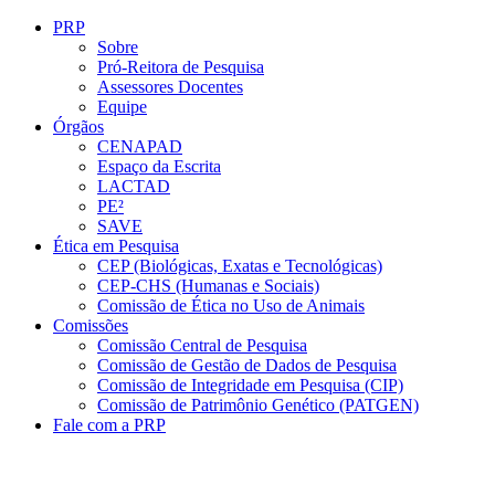
Conteúdo principal
Menu principal
Rodapé
PRP
Sobre
Pró-Reitora de Pesquisa
Assessores Docentes
Equipe
Órgãos
CENAPAD
Espaço da Escrita
LACTAD
PE²
SAVE
Ética em Pesquisa
CEP (Biológicas, Exatas e Tecnológicas)
CEP-CHS (Humanas e Sociais)
Comissão de Ética no Uso de Animais
Comissões
Comissão Central de Pesquisa
Comissão de Gestão de Dados de Pesquisa
Comissão de Integridade em Pesquisa (CIP)
Comissão de Patrimônio Genético (PATGEN)
Fale com a PRP
Aumentar fonte