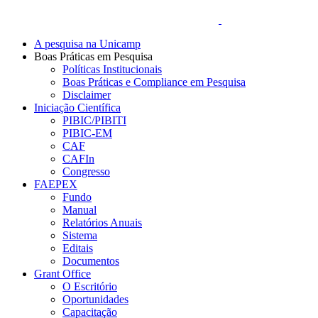
A pesquisa na Unicamp
Boas Práticas em Pesquisa
Políticas Institucionais
Boas Práticas e Compliance em Pesquisa
Disclaimer
Iniciação Científica
PIBIC/PIBITI
PIBIC-EM
CAF
CAFIn
Congresso
FAEPEX
Fundo
Manual
Relatórios Anuais
Sistema
Editais
Documentos
Grant Office
O Escritório
Oportunidades
Capacitação