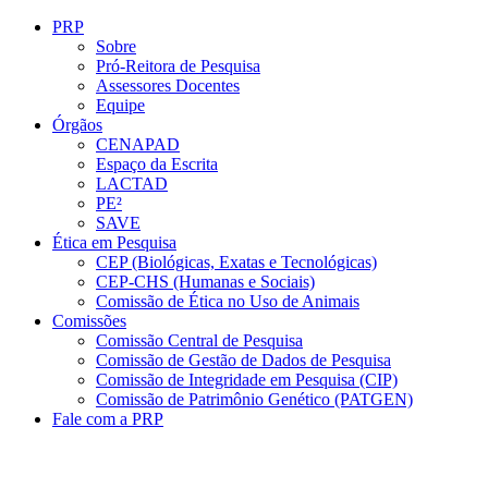
Conteúdo principal
Menu principal
Rodapé
PRP
Sobre
Pró-Reitora de Pesquisa
Assessores Docentes
Equipe
Órgãos
CENAPAD
Espaço da Escrita
LACTAD
PE²
SAVE
Ética em Pesquisa
CEP (Biológicas, Exatas e Tecnológicas)
CEP-CHS (Humanas e Sociais)
Comissão de Ética no Uso de Animais
Comissões
Comissão Central de Pesquisa
Comissão de Gestão de Dados de Pesquisa
Comissão de Integridade em Pesquisa (CIP)
Comissão de Patrimônio Genético (PATGEN)
Fale com a PRP
Aumentar fonte