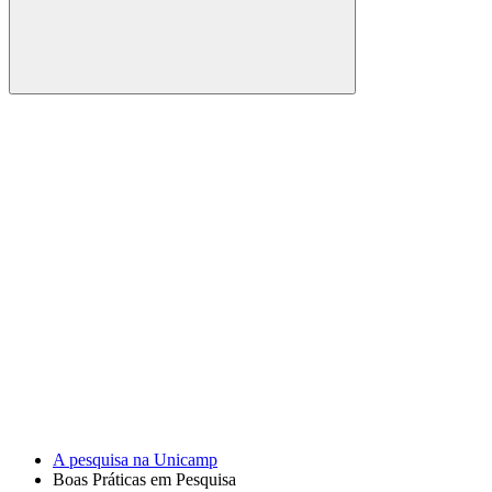
Buscar
Link para o Facebook
Link para o Youtube
A pesquisa na Unicamp
Boas Práticas em Pesquisa