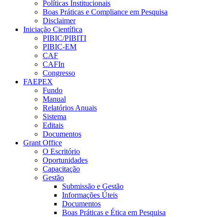
Políticas Institucionais
Boas Práticas e Compliance em Pesquisa
Disclaimer
Iniciação Científica
PIBIC/PIBITI
PIBIC-EM
CAF
CAFIn
Congresso
FAEPEX
Fundo
Manual
Relatórios Anuais
Sistema
Editais
Documentos
Grant Office
O Escritório
Oportunidades
Capacitação
Gestão
Submissão e Gestão
Informações Úteis
Documentos
Boas Práticas e Ética em Pesquisa