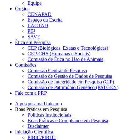
Equipe
Órgãos
CENAPAD
Espaço da Escrita
LACTAD
PE²
SAVE
Ética em Pesquisa
CEP (Biológicas, Exatas e Tecnológicas)
CEP-CHS (Humanas e Sociais)
Comissão de Ética no Uso de Animais
Comissões
Comissão Central de Pesquisa
Comissão de Gestão de Dados de Pesquisa
Comissão de Integridade em Pesquisa (CIP)
Comissão de Patrimônio Genético (PATGEN)
Fale com a PRP
A pesquisa na Unicamp
Boas Práticas em Pesquisa
Políticas Institucionais
Boas Práticas e Compliance em Pesquisa
Disclaimer
Iniciação Científica
PIBIC/PIBITI