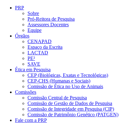
Conteúdo principal
Menu principal
Rodapé
PRP
Sobre
Pró-Reitora de Pesquisa
Assessores Docentes
Equipe
Órgãos
CENAPAD
Espaço da Escrita
LACTAD
PE²
SAVE
Ética em Pesquisa
CEP (Biológicas, Exatas e Tecnológicas)
CEP-CHS (Humanas e Sociais)
Comissão de Ética no Uso de Animais
Comissões
Comissão Central de Pesquisa
Comissão de Gestão de Dados de Pesquisa
Comissão de Integridade em Pesquisa (CIP)
Comissão de Patrimônio Genético (PATGEN)
Fale com a PRP
Aumentar fonte