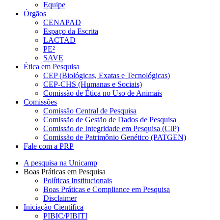
Equipe
Órgãos
CENAPAD
Espaço da Escrita
LACTAD
PE²
SAVE
Ética em Pesquisa
CEP (Biológicas, Exatas e Tecnológicas)
CEP-CHS (Humanas e Sociais)
Comissão de Ética no Uso de Animais
Comissões
Comissão Central de Pesquisa
Comissão de Gestão de Dados de Pesquisa
Comissão de Integridade em Pesquisa (CIP)
Comissão de Patrimônio Genético (PATGEN)
Fale com a PRP
A pesquisa na Unicamp
Boas Práticas em Pesquisa
Políticas Institucionais
Boas Práticas e Compliance em Pesquisa
Disclaimer
Iniciação Científica
PIBIC/PIBITI