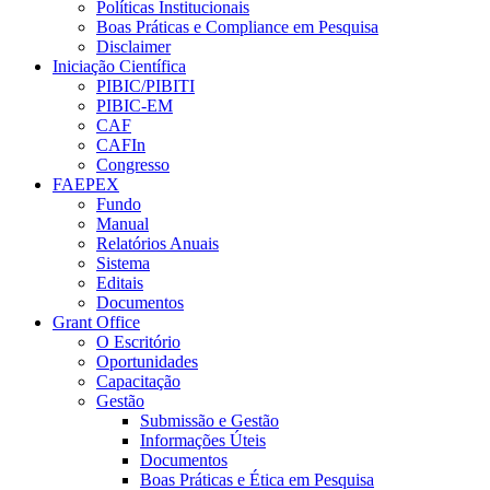
Políticas Institucionais
Boas Práticas e Compliance em Pesquisa
Disclaimer
Iniciação Científica
PIBIC/PIBITI
PIBIC-EM
CAF
CAFIn
Congresso
FAEPEX
Fundo
Manual
Relatórios Anuais
Sistema
Editais
Documentos
Grant Office
O Escritório
Oportunidades
Capacitação
Gestão
Submissão e Gestão
Informações Úteis
Documentos
Boas Práticas e Ética em Pesquisa