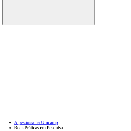
Buscar
Link para o Facebook
Link para o Youtube
A pesquisa na Unicamp
Boas Práticas em Pesquisa